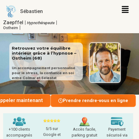
Sébastien
Zaepffel |
|
Hypnothérapeute
|
Ostheim
Retrouvez votre équilibre
intérieur grâce à l’hypnose –
Ostheim (68)
Un accompagnement personnalisé
pour le stress, la confiance en soi
entre Colmar et Sélestat
ppeler maintenant
Prendre rendre-vous en ligne
5/5 sur
+100 clients
Accès facile,
Payement
Google et
accompagnés
parking gratuit
sécurisé via