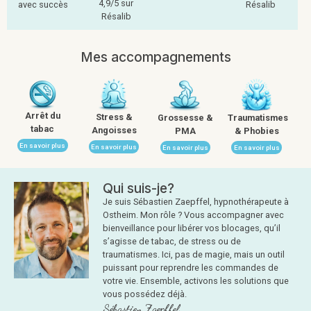
4,9/5 sur
avec succès
Résalib
Résalib
Mes accompagnements
Arrêt du
Stress &
Grossesse &
Traumatismes
tabac
Angoisses
PMA
& Phobies
En savoir plus
En savoir plus
En savoir plus
En savoir plus
Qui suis-je?
Je suis Sébastien Zaepffel, hypnothérapeute à
Ostheim. Mon rôle ? Vous accompagner avec
bienveillance pour libérer vos blocages, qu’il
s’agisse de tabac, de stress ou de
traumatismes. Ici, pas de magie, mais un outil
puissant pour reprendre les commandes de
votre vie. Ensemble, activons les solutions que
vous possédez déjà.
Sébastien Zaepffel